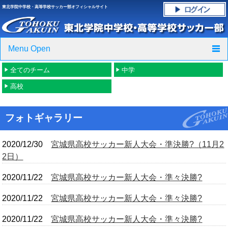
東北学院中学校・高等学校サッカー部オフィシャルサイト
Menu Open
全てのチーム
中学
TOP
高校
ニュース
フォトギャラリー
クラブ紹介・進路実績
2020/12/30
宮城県高校サッカー新人大会・準決勝?（11月2
スケジュール
2日）
グラウンド・施設紹介
2020/11/22
宮城県高校サッカー新人大会・準々決勝?
フォトギャラリー
2020/11/22
宮城県高校サッカー新人大会・準々決勝?
応援グッズご案内
2020/11/22
宮城県高校サッカー新人大会・準々決勝?