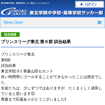
東北学院中学校・高等学校サッカー部オフィシャルサイト
Menu Open
TOP
プリンスリーグ東北 第６節 試合結果
ニュース
プリンスリーグ東北
クラブ紹介・進路実績
第6節
試合結果
スケジュール
東北学院 0‐1 青森山田セカンド
良い時間帯にゴールすることができなかったことは残念でし
グラウンド・施設紹介
た。
生徒たちは、少しずつではありますが、たくまくしく成長し
フォトギャラリー
ていると思います😊
青森まで応援ありがとうございました❗
応援グッズご案内