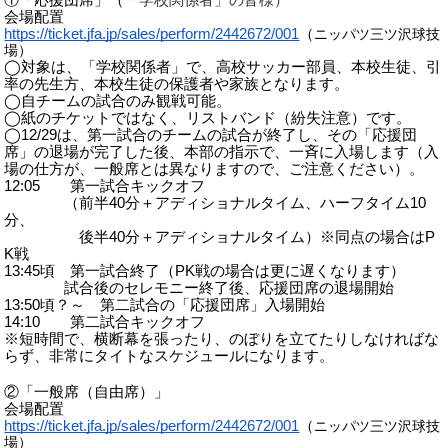
会場配置
OB会
https://ticket.jfa.jp/sales/perform/2442672/001
（
ニッパツ三ツ沢球技
場）
◯対象は、「学校関係者」で、高校サッカー部員、本校生徒、引
率の先生方、本校生徒の保護者や家族となります。
◯自チームの試合のみ観戦可能。
◯紙のチケットではなく、リストバンド（紛失注意）です。
◯12/29は、第一試合のチームの試合が終了し、その「応援団
席」の退場が完了した後、本部の指示で、一斉に入場します（入
場の仕方が、一般席とは異なりますので、ご注意ください）。
12:05 第一試合キックオフ
（前半40分＋アディショナルタイム、ハーフタイム10
分、
後半40分＋アディショナルタイム）※同点の場合はP
K戦
13:45頃 第一試合終了（PK戦の場合は更に遅くなります）
試合後のセレモニー終了後、応援団席の退場開始
13:50頃？～ 第二試合の「応援団席」入場開始
14:10 第二試合キックオフ
※短時間で、横断幕を張ったり、のぼりを立てたりしなければな
らず、非常にタイトなスケジュールになります。
②「一般席（自由席）」
会場配置
https://ticket.jfa.jp/sales/perform/2442672/001
（
ニッパツ三ツ沢球技
場）