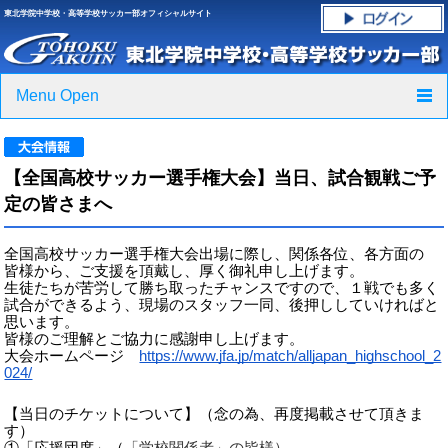
東北学院中学校・高等学校サッカー部オフィシャルサイト
Menu Open
TOP
【全国高校サッカー選手権大会】当日、試合観戦ご予
ニュース
定の皆さまへ
クラブ紹介・進路実績
全国高校サッカー選手権大会出場に際し、関係各位、各方面の
皆様から、ご支援を頂戴し、厚く御礼申し上げます。
スケジュール
生徒たちが苦労して勝ち取ったチャンスですので、１戦でも多く
試合ができるよう、現場のスタッフ一同、後押ししていければと
思います。
グラウンド・施設紹介
皆様のご理解とご協力に感謝申し上げます。
大会ホームページ
https://www.jfa.jp/match/alljapan_highschool_2
024/
フォトギャラリー
【当日のチケットについて】（念の為、再度掲載させて頂きま
応援グッズご案内
す）
①「応援団席」（
「学校関係者」の皆様）