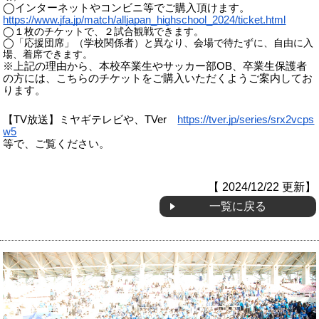
◯インターネットやコンビニ等でご購入頂けます。
https://www.jfa.jp/match/alljapan_highschool_2024/ticket.html
◯１枚のチケットで、２試合観戦できます。
◯「応援団席」（学校関係者）と異なり、会場で待たずに、自由に入
場、着席できます。
※上記の理由から、本校卒業生やサッカー部OB、卒業生保護者
の方には、こちらのチケットをご購入いただくようご案内してお
ります。
【TV放送】ミヤギテレビや、TVer
https://tver.jp/series/srx2vcps
w5
等で、ご覧ください。
【 2024/12/22 更新】
一覧に戻る