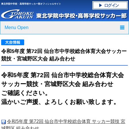
東北学院中学校・高等学校サッカー部オフィシャルサイト
Menu Open
TOP
令和5年度 第72回 仙台市中学校総合体育大会サッカー
ニュース
競技・宮城野区大会 組み合わせ
クラブ紹介・進路実績
令和5年度 第72回 仙台市中学校総合体育大会
スケジュール
サッカー競技・宮城野区大会 組み合わせ
ご確認ください。
グラウンド・施設紹介
温かいご声援、よろしくお願い致します。
フォトギャラリー
令和5年度 第72回 仙台市中学校総合体育 サッカー競技 宮
応援グッズご案内
城野区 組み合わせ