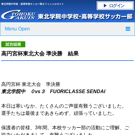
東北学院中学校・高等学校サッカー部オフィシャルサイト
Menu Open
TOP
高円宮杯東北大会 準決勝 結果
ニュース
クラブ紹介・進路実績
高円宮杯 東北大会 準決勝
スケジュール
東北学院中 ０vs３
FUORICLASSE SENDAI
グラウンド・施設紹介
本日は寒いなか、たくさんのご声援有難うございました。
選手たちは最後まであきらめず、頑張っていました。
フォトギャラリー
保護者の皆様、3年間、本校サッカー部の活動にご理解、ご
応援グッズご案内
協力いただきまして、有難うございました。