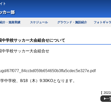
イト
紹介・進路実績
スケジュール
グラウンド・施設紹介
フォトギャ
全国中学校サッカー大会組合せについて
全国中学校サッカー大会組合せ
s/ugd/67f077_84ccbd059b654650b3ffa5cdec5e327e.pdf
学校、8/18（木）9:30KOとなります。
【 2022
一