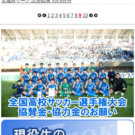
宮城県リーグ 試合結果 5月5日分
1
2
3
4
5
6
7
8
9
10