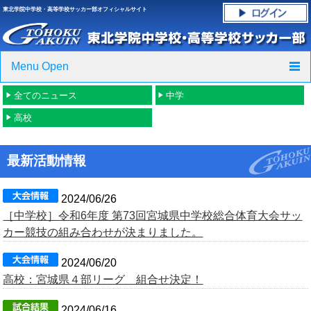
東北学院中学校・高等学校サッカー部オフィシャルサイト
Menu Open
全てのニュース
中学
TOP
高校
ニュース
最新活動情報
クラブ紹介・進路実績
スケジュール
2024/06/26
［中学校］令和6年度 第73回宮城県中学校総合体育大会サッ
グラウンド・施設紹介
カー競技の組み合わせが決まりました。
2024/06/20
フォトギャラリー
高校：宮城県４部リーグ 組合せ決定！
応援グッズご案内
2024/06/16