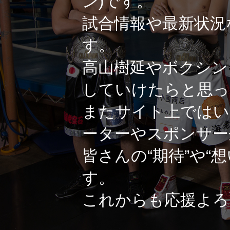
ン)です。
試合情報や最新状況
す。
高山樹延やボクシン
していけたらと思っ
またサイト上ではい
ーターやスポンサー
皆さんの“期待”や“
す。
これからも応援よろ