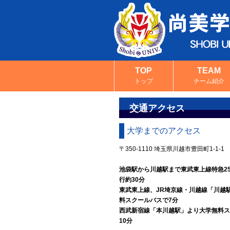
TOP
TEAM
トップ
チーム紹介
交通アクセス
大学までのアクセス
〒350-1110 埼玉県川越市豊田町1-1-1
池袋駅から川越駅まで東武東上線特急2
行約30分
東武東上線、JR埼京線・川越線「川越
料スクールバスで7分
西武新宿線「本川越駅」より大学無料ス
10分