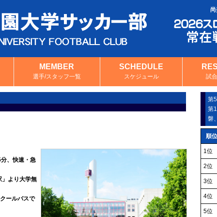
尚
MEMBER
SCHEDULE
RE
選手/スタッフ一覧
スケジュール
試
第
第
磐
順
1位
5分、快速・急
2位
駅」より大学無
3位
4位
クールバスで
5位