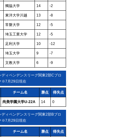
獨協大学
14
-2
東洋大学川越
13
-8
常磐大学
12
-5
埼玉工業大学
12
-5
足利大学
10
-12
埼玉大学
9
-7
文教大学
6
-9
ンディペンデンスリーグ関東2部Cブロ
ク※7月29日現在
チーム名
勝点
得失点
尚美学園大学U-22A
14
0
ンディペンデンスリーグ関東2部Bブロ
ク※7月29日現在
チーム名
勝点
得失点