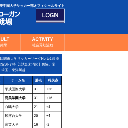
美学園大学サッカー部オフィシャルサイト
SULT
ACTIVITY
合結果
社会貢献活動
5回関東大学サッカーリーグNorte1部 ※
12節終了時【1試合未消化】獨協、常
、埼玉、東洋川越
位
チーム名
勝点
得失点
平成国際大学
31
+26
尚美学園大学
31
+16
白鷗大学
21
+4
駿河台大学
20
+4
育英大学
16
-2