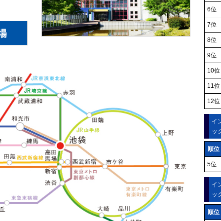
6位
7位
8位
9位
10位
11位
12位
イ
ッ
順位
5位
イ
ッ
順位