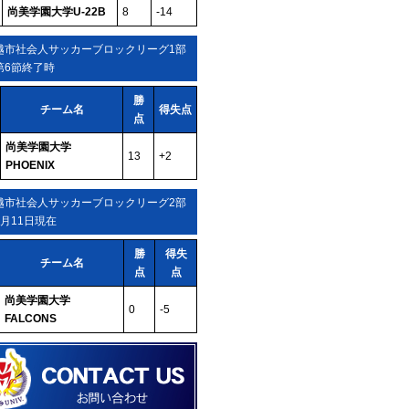
尚美学園大学U-22B
8
-14
越市社会人サッカーブロックリーグ1部
第6節終了時
勝
チーム名
得失点
点
尚美学園大学
13
+2
PHOENIX
越市社会人サッカーブロックリーグ2部
5月11日現在
勝
得失
チーム名
点
点
尚美学園大学
0
-5
FALCONS