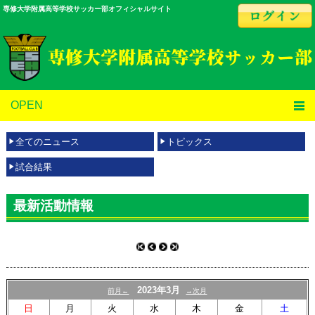
専修大学附属高等学校サッカー部オフィシャルサイト
OPEN
全てのニュース
トピックス
試合結果
最新活動情報
2023年3月
前月←
→次月
日
月
火
水
木
金
土