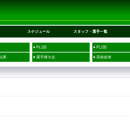
スケジュール
スタッフ・選手一覧
PL1部
PL2部
結果
選手権大会
高校総体