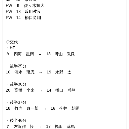
FW ９ 佐々木輝大
FW 13 﨑山教良
FW 14 橋口尚翔
◇交代
・HT
８ 四海 星南 → 13 﨑山 教良
・後半25分
10 清水 琳恩 → 19 永野 太一
・後半30分
20 髙橋 李来 → 14 橋口 尚翔
・後半37分
18 竹内 政一郎 → 16 今井 朝陽
・後半46分
７ 左近作 怜 → 17 挽田 涼馬