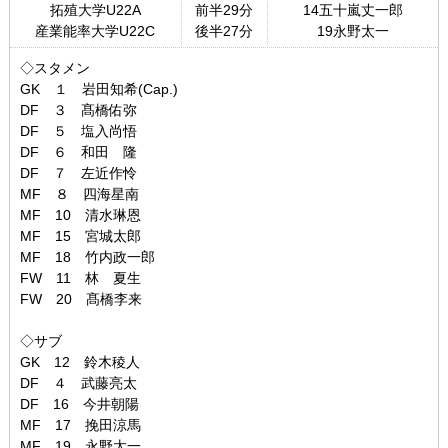
拓殖大学U22A
前半29分
14五十嵐丈一郎
産業能率大学U22C
後半27分
19永野太一
アクセス
◇スタメン
GK １ 岩田知希(Cap.)
ブログ
DF ３ 髙橋佑弥
DF ５ 塩入尚悟
DF ６ 和田 隆
DF ７ 左近作怜
MF ８ 四海星南
MF 10 清水琳恩
MF 15 宮城太郎
MF 18 竹内政一郎
FW 11 林 夏生
FW 20 髙橋李来
◇サブ
GK 12 鈴木稜人
DF ４ 武藤亮太
DF 16 今井朝陽
MF 17 挽田涼馬
MF 19 永野太一