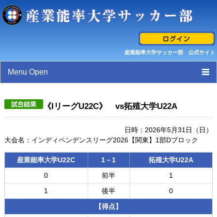
産業能率大学サッカー部 公式サイト
Menu Open
トップページ
《IリーグU22C》 vs拓殖大学U22A
スケジュール
日時：2026年5月31日（日）
大会名：インディペンデンスリーグ2026【関東】1部Dブロック
選手/スタッフ紹介
産業能率大学U22C
1－1
拓殖大学U22A
試合結果/最新活動情報
0
前半
1
ギャラリー
1
後半
0
【得点】
産業能率大学サッカー部 クレド