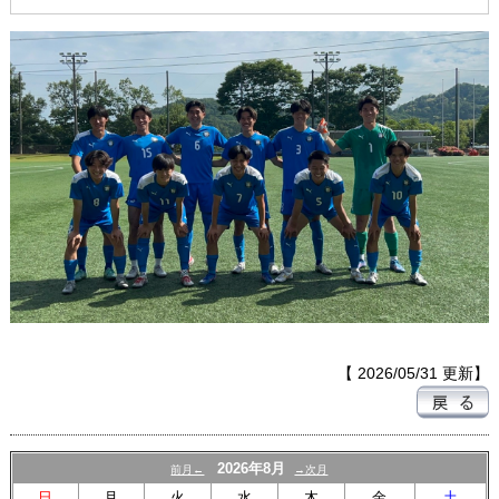
【 2026/05/31 更新】
2026年8月
前月←
→次月
日
月
火
水
木
金
土