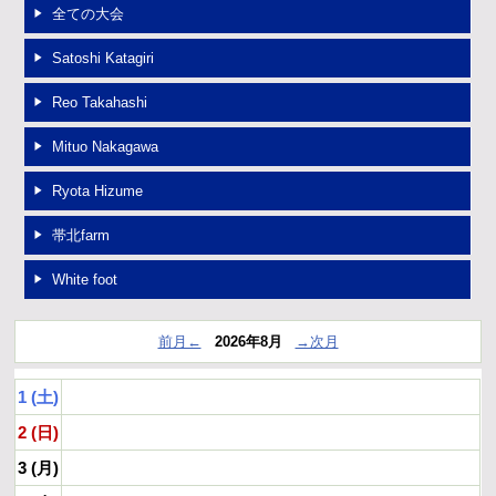
全ての大会
OB進路実績
Satoshi Katagiri
リンク
Reo Takahashi
Mituo Nakagawa
Ryota Hizume
帯北farm
White foot
前月←
2026年8月
→次月
1 (土)
2 (日)
3 (月)