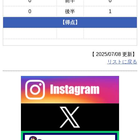
0
前半
0
戦歴/卒業後の進路
0
後半
1
リンク集
【得点】
【 2025/07/08 更新】
リストに戻る