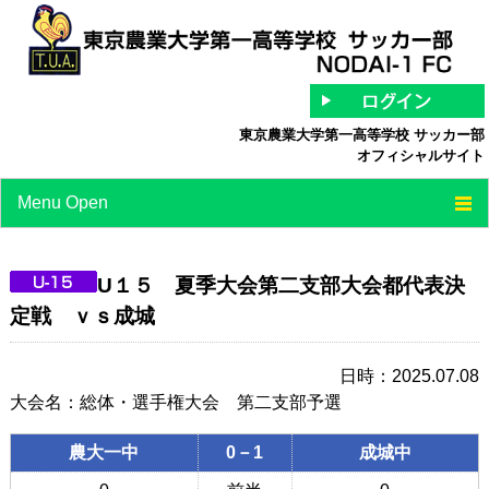
東京農業大学第一高等学校 サッカー部
オフィシャルサイト
Menu Open
TOP
U１５ 夏季大会第二支部大会都代表決
チーム紹介
定戦 ｖｓ成城
最新情報
日時：2025.07.08
スケジュール
大会名：総体・選手権大会 第二支部予選
スタッフ/選手紹介
農大一中
0－1
成城中
中等部