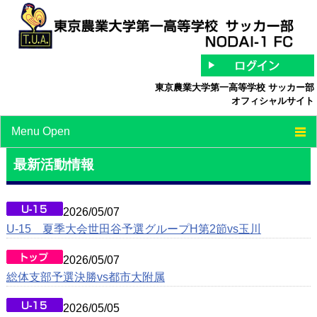
東京農業大学第一高等学校 サッカー部
オフィシャルサイト
Menu Open
TOP
最新活動情報
チーム紹介
2026/05/07
最新情報
U-15 夏季大会世田谷予選グループH第2節vs玉川
スケジュール
2026/05/07
総体支部予選決勝vs都市大附属
スタッフ/選手紹介
中等部
2026/05/05