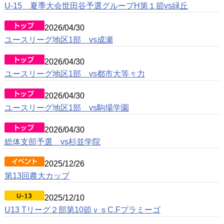
U-15 夏季大会世田谷予選グループH第１節vs緑丘
戦歴/卒業後の進路
2026/04/30
リンク集
ユースリーグ地区1部 vs成瀬
2026/04/30
ユースリーグ地区1部 vs都市大等々力
2026/04/30
ユースリーグ地区1部 vs駒場学園
2026/04/30
総体支部予選 vs杉並学院
2025/12/26
第13回農大カップ
2025/12/10
U13 Tリーグ２部第10節ｖｓC.Fプラミーゴ