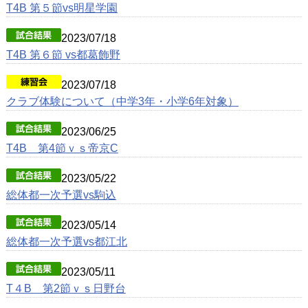
T4B 第５節vs明星学園
戦歴/卒業後の進路
2023/07/18
リンク集
T4B 第６節 vs都葛飾野
2023/07/18
クラブ体験について（中学3年・小学6年対象）
2023/06/25
T4B 第4節ｖｓ帝京C
2023/05/22
総体都一次予選vs駒込
2023/05/14
総体都一次予選vs都江北
2023/05/11
T４B 第2節ｖｓ日野台