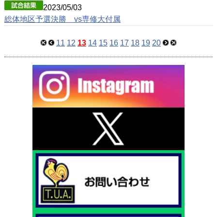
2023/05/03
総体地区予選決勝 vs専修大付属
11
12
13
14
15
16
17
18
19
20