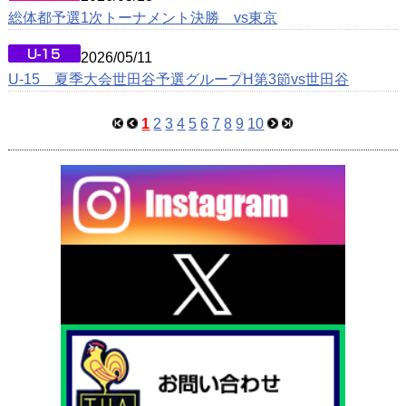
総体都予選1次トーナメント決勝 vs東京
2026/05/11
U-15 夏季大会世田谷予選グループH第3節vs世田谷
1
2
3
4
5
6
7
8
9
10