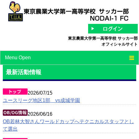
東京農業大学第一高等学校 サッカー部
オフィシャルサイト
Menu Open
TOP
最新活動情報
チーム紹介
2026/07/15
最新情報
ユースリーグ地区1部 vs成城学園
スケジュール
2026/06/16
OB若林大智さんワールドカップへテクニカルスタッフとし
スタッフ/選手紹介
て選出
中等部