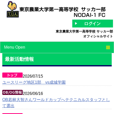
東京農業大学第一高等学校 サッカー部
オフィシャルサイト
Menu Open
TOP
最新活動情報
チーム紹介
2026/07/15
最新情報
ユースリーグ地区1部 vs成城学園
スケジュール
2026/06/16
OB若林大智さんワールドカップへテクニカルスタッフとし
スタッフ/選手紹介
て選出
中等部