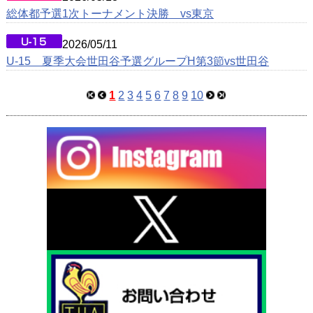
総体都予選1次トーナメント決勝 vs東京
2026/05/11
U-15 夏季大会世田谷予選グループH第3節vs世田谷
1
2
3
4
5
6
7
8
9
10