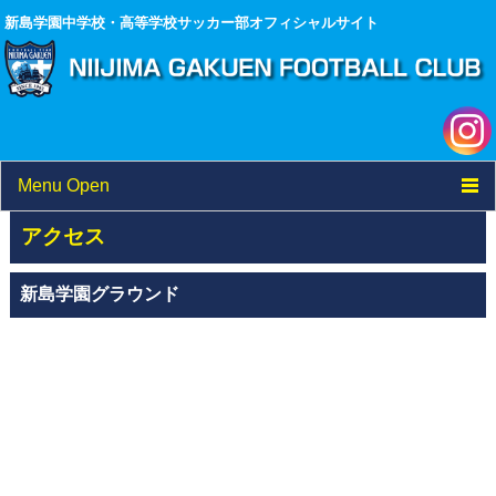
新島学園中学校・高等学校サッカー部オフィシャルサイト
Menu Open
TOP
アクセス
ニュース
新島学園グラウンド
試合結果
選手/スタッフ一覧
フォトアルバム
ブログ