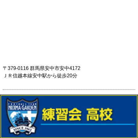
戦績/進路
動画
〒379-0116 群馬県安中市安中4172
ＪＲ信越本線安中駅から徒歩20分