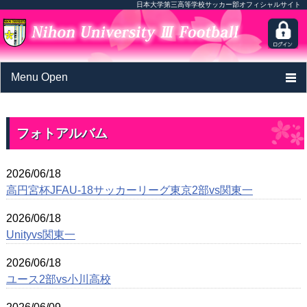
日本大学第三高等学校サッカー部オフィシャルサイト
Menu Open
TOP
フォトアルバム
ニュース
カレンダー
2026/06/18
高円宮杯JFAU-18サッカーリーグ東京2部vs関東一
選手/スタッフページ
2026/06/18
フォトアルバム
Unityvs関東一
OBの進学実績
2026/06/18
ユース2部vs小川高校