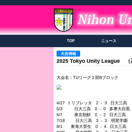
TOP
ニュース
2025 Tokyo Unity Leag
大会名：TUリーグ２部Bブロック
4/27 トリプレッタ 2 - 3 日大三高
5/3 日大三高 0 - 0 多摩大目黒
6/7 東京朝鮮 0 - 2 日大三高
7/18 日大三高 3 - 3 明星学園
8/1 東海大菅生 0 - 4 日大三高