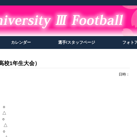
カレンダー
選手/スタッフページ
フォト
ue （高校1年生大会）
日時：
 ○
 △
 ○
 △
 ○