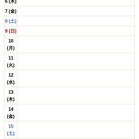
6 (木)
LINK
リンク
7 (金)
8 (土)
9 (日)
10
(月)
11
(火)
12
(水)
13
(木)
14
(金)
15
(土)