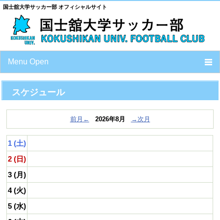
国士舘大学サッカー部 オフィシャルサイト
Menu Open
TOP
トップ
スケジュール
NEWS
ニュース
前月←
2026年8月
→次月
1 (土)
MATCH INFORMATION
試合情報
2 (日)
3 (月)
CLUB PROFILE
チーム情報
4 (火)
5 (水)
SCHEDULE
スケジュール