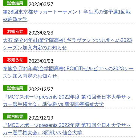
2023/03/27
LINK
リンク
第28回東京都サッカートーナメント 学生系の部予選1回戦
vs駒澤大学
2023/02/23
大石 悠介(4年/山梨学院高校) ギラヴァンツ北九州への2023
シーズン加入内定のお知らせ
2023/01/03
布施谷 翔(4年/駿台学園高校) FC町田ゼルビアへの2023シー
ズン加入内定のお知らせ
2022/12/27
『MCCスポーツpresents 2022年度 第71回全日本大学サッ
カー選手権大会』準決勝 vs 新潟医療福祉大学
2022/12/19
『MCCスポーツpresents 2022年度 第71回全日本大学サッ
カー選手権大会』3回戦 vs 仙台大学