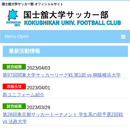
国士舘大学サッカー部 オフィシャルサイト
Menu Open
最新活動情報
TOP
トップ
2023/04/03
NEWS
ニュース
第97回関東大学サッカーリーグ戦 第1節 vs 桐蔭横浜大学
MATCH INFORMATION
試合情報
2023/04/01
新ユニフォーム紹介
CLUB PROFILE
チーム情報
2023/03/29
第28回東京都サッカートーナメント 学生系の部予選2回戦
vs 法政大学
SCHEDULE
スケジュール