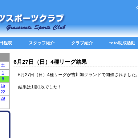
日程表
スタッフ紹介
クラブ紹介
toto助成活動
6月27日（日）4種リーグ結果
土
1
6月27日（日）4種リーグが吉川旭グランドで開催されました
8
15
結果は1勝1敗でした！
22
29