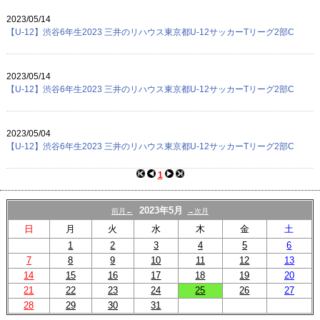
プロフィール
2023/05/14
リンク
【U-12】渋谷6年生2023 三井のリハウス東京都U-12サッカーTリーグ2部C
2023/05/14
【U-12】渋谷6年生2023 三井のリハウス東京都U-12サッカーTリーグ2部C
2023/05/04
【U-12】渋谷6年生2023 三井のリハウス東京都U-12サッカーTリーグ2部C
1
2023年5月
前月←
→次月
日
月
火
水
木
金
土
1
2
3
4
5
6
7
8
9
10
11
12
13
14
15
16
17
18
19
20
21
22
23
24
25
26
27
28
29
30
31