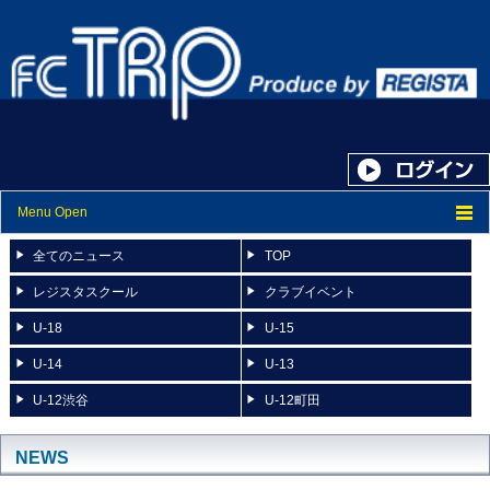
Menu Open
トップ
全てのニュース
TOP
ニュース
レジスタスクール
クラブイベント
U-18
U-15
スケジュール
U-14
U-13
スタッフ紹介
U-12渋谷
U-12町田
フォトアルバム
ブログ
NEWS