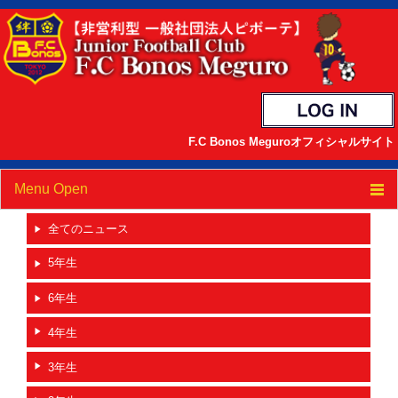
F.C Bonos Meguroオフィシャルサイト
Menu Open
TOP
全てのニュース
5年生
ニュース
6年生
クラブ紹介
4年生
スケジュール
3年生
選手/スタッフ