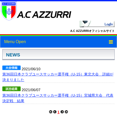
A.C AZZURRIオフィシャルサイト
Menu Open
トップ
NEWS
ニュース
2021/06/10
第36回日本クラブユースサッカー選手権（U-15）東北大会 詳細が
スケジュール
決まりました
スタッフ・選手紹介
2021/06/07
第36回日本クラブユースサッカー選手権（U-15）宮城県大会 代表
フォトギャラリー
決定戦 結果
ブログ
1