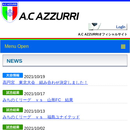
A.C AZZURRIオフィシャルサイト
Menu Open
トップ
NEWS
ニュース
2021/10/19
高円宮 東北大会 組み合わせ決定しました！
スケジュール
2021/10/17
スタッフ・選手紹介
みちのくリーグ ｖｓ 山形FC 結果
フォトギャラリー
2021/10/13
みちのくリーグ ｖｓ 福島ユナイテッド
ブログ
2021/10/02