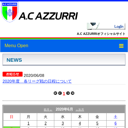
A.C AZZURRIオフィシャルサイト
Menu Open
トップ
NEWS
ニュース
2020/06/08
2020年度 各リーグ戦の日程について
スケジュール
スタッフ・選手紹介
1
フォトギャラリー
2020年6月
前月←
→次月
ブログ
日
月
火
水
木
金
土
1
2
3
4
5
6