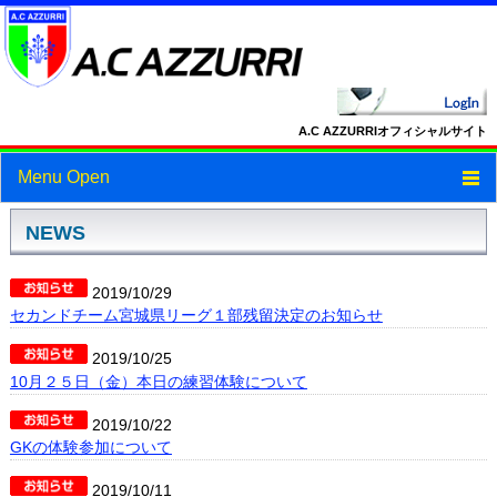
A.C AZZURRIオフィシャルサイト
Menu Open
トップ
NEWS
ニュース
2019/10/29
セカンドチーム宮城県リーグ１部残留決定のお知らせ
スケジュール
2019/10/25
スタッフ・選手紹介
10月２５日（金）本日の練習体験について
フォトギャラリー
2019/10/22
GKの体験参加について
ブログ
2019/10/11