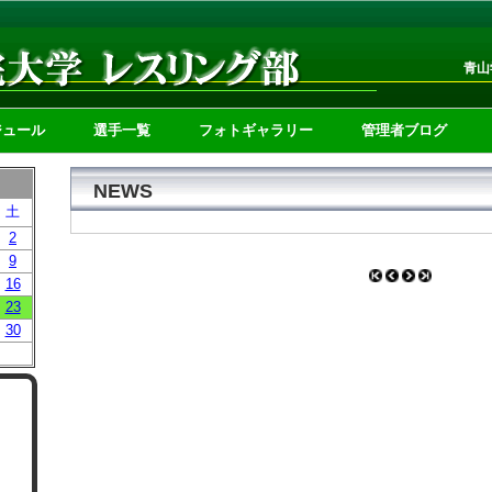
青山
ジュール
選手一覧
フォトギャラリー
管理者ブログ
NEWS
土
2
9
16
23
30