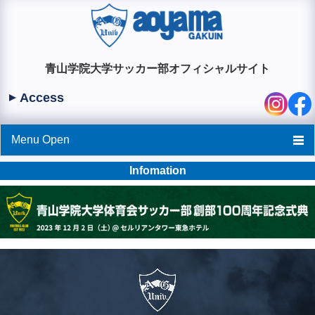
青山学院大学サッカー部オフィシャルサイト
Access
Menu Open
Infomation
HOME
News
試合情報
チーム情報
OB･OG会/FC青山