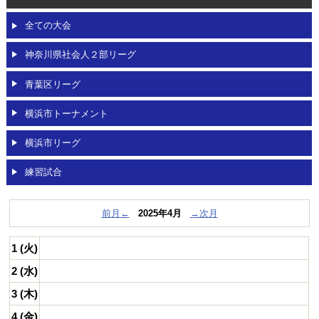
OBページ
全ての大会
リンク
神奈川県社会人２部リーグ
動画
青葉区リーグ
対戦チーム募集
/
メンバー募集
横浜市トーナメント
横浜市リーグ
練習試合
前月←
2025年4月
→次月
1 (火)
2 (水)
3 (木)
4 (金)