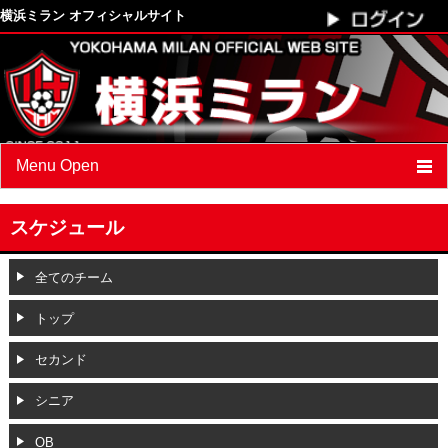
横浜ミラン オフィシャルサイト
Menu Open
最新情報
スケジュール
クラブプロフィール
全てのチーム
スケジュール
トップ
選手
/
スタッフ紹介
セカンド
フォトアルバム
シニア
ブログ
OB