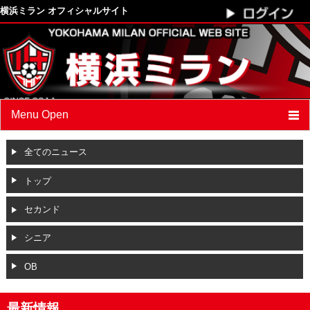
横浜ミラン オフィシャルサイト
Menu Open
最新情報
全てのニュース
クラブプロフィール
トップ
スケジュール
セカンド
選手
/
スタッフ紹介
シニア
フォトアルバム
OB
ブログ
最新情報