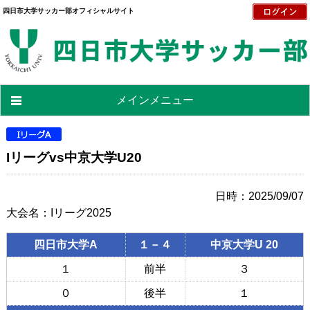
四日市大学サッカー部オフィシャルサイト
メインメニュー
Iリーグvs中京大学U20
日時：2025/09/07
大会名：Iリーグ2025
四日市大学A
１－４
中京大学U 20
１
前半
３
０
後半
１