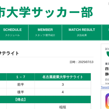
SCHEDULE
MEMBER
MATCH RESULT
スケジュール
スタッフ/選手紹介
試合結果
サテライト
日時：2025/07/13
１－７
名古屋産業大学サテライト
前半
３
Tweet
後半
4
【得点】
稲垣