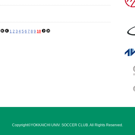
1
2
3
4
5
6
7
8
9
10
Copyright©YOKKAICHI UNIV. SOCCER CLUB. All Rights Reserved.