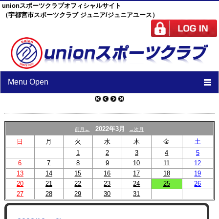
unionスポーツクラブオフィシャルサイト
（宇都宮市スポーツクラブ ジュニア/ジュニアユース）
Menu Open
TOP
ニュース
2022年3月
前月←
→次月
日
月
火
水
木
金
土
スケジュール
1
2
3
4
5
6
7
8
スタッフ
9
10
11
12
13
14
15
16
17
18
19
施設紹介
20
21
22
23
24
25
26
27
28
29
30
31
チーム紹介