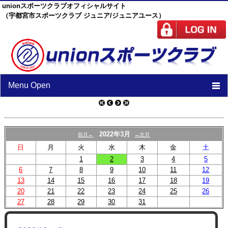
unionスポーツクラブオフィシャルサイト
（宇都宮市スポーツクラブ ジュニア/ジュニアユース）
Menu Open
TOP
ニュース
2022年3月
前月←
→次月
日
月
火
水
木
金
土
スケジュール
1
2
3
4
5
6
7
8
スタッフ
9
10
11
12
13
14
15
16
17
18
19
施設紹介
20
21
22
23
24
25
26
27
28
29
30
31
チーム紹介