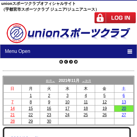
unionスポーツクラブオフィシャルサイト
（宇都宮市スポーツクラブ ジュニア/ジュニアユース）
Menu Open
TOP
ニュース
2021年11月
前月←
→次月
日
月
火
水
木
金
土
スケジュール
1
2
3
4
5
6
7
8
9
スタッフ
10
11
12
13
14
15
16
17
18
19
20
施設紹介
21
22
23
24
25
26
27
28
29
30
チーム紹介