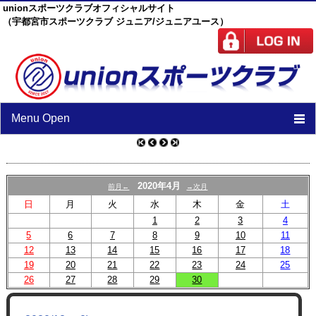
unionスポーツクラブオフィシャルサイト
（宇都宮市スポーツクラブ ジュニア/ジュニアユース）
Menu Open
TOP
ニュース
2020年4月
前月←
→次月
日
月
火
水
木
金
土
スケジュール
1
2
3
4
5
6
7
スタッフ
8
9
10
11
12
13
14
15
16
17
18
施設紹介
19
20
21
22
23
24
25
26
27
28
29
30
チーム紹介