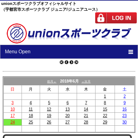
unionスポーツクラブオフィシャルサイト
（宇都宮市スポーツクラブ ジュニア/ジュニアユース）
Menu Open
TOP
ニュース
2018年6月
前月←
→次月
日
月
火
水
木
金
土
スケジュール
1
2
3
4
5
スタッフ
6
7
8
9
10
11
12
13
14
15
16
施設紹介
17
18
19
20
21
22
23
24
25
26
27
28
29
30
チーム紹介