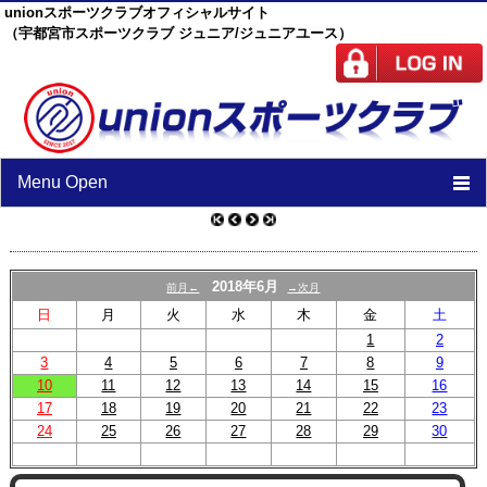
unionスポーツクラブオフィシャルサイト
（宇都宮市スポーツクラブ ジュニア/ジュニアユース）
Menu Open
TOP
ニュース
2018年6月
前月←
→次月
日
月
火
水
木
金
土
スケジュール
1
2
3
4
5
スタッフ
6
7
8
9
10
11
12
13
14
15
16
施設紹介
17
18
19
20
21
22
23
24
25
26
27
28
29
30
チーム紹介