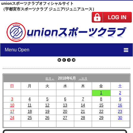
unionスポーツクラブオフィシャルサイト
（宇都宮市スポーツクラブ ジュニア/ジュニアユース）
Menu Open
TOP
ニュース
2018年6月
前月←
→次月
日
月
火
水
木
金
土
スケジュール
1
2
3
4
5
スタッフ
6
7
8
9
10
11
12
13
14
15
16
施設紹介
17
18
19
20
21
22
23
24
25
26
27
28
29
30
チーム紹介