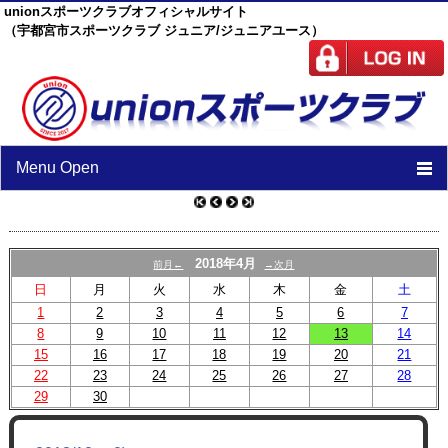
unionスポーツクラブオフィシャルサイト
（宇都宮市スポーツクラブ ジュニア/ジュニアユース）
Menu Open
TOP
ニュース
2018年4月
前月←
→次月
日
月
火
水
木
金
土
スケジュール
1
2
3
4
5
6
7
8
9
10
スタッフ
11
12
13
14
15
16
17
18
19
20
21
施設紹介
22
23
24
25
26
27
28
29
30
チーム紹介