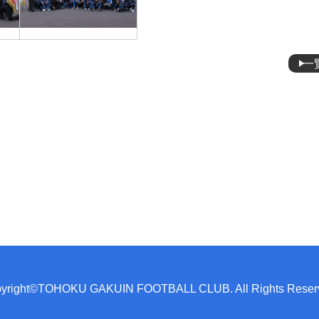
一
yright©TOHOKU GAKUIN FOOTBALL CLUB. All Rights Reser