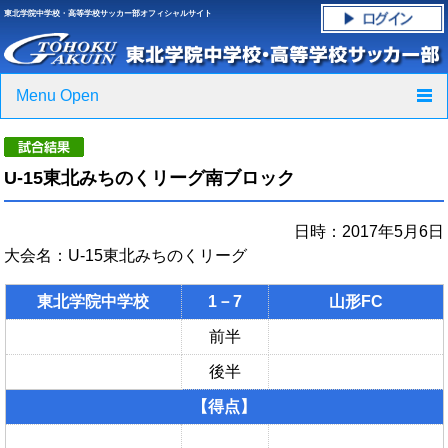
東北学院中学校・高等学校サッカー部オフィシャルサイト
Menu Open
TOP
U-15東北みちのくリーグ南ブロック
ニュース
日時：2017年5月6日
クラブ紹介・進路実績
大会名：U-15東北みちのくリーグ
スケジュール
東北学院中学校
1－7
山形FC
グラウンド・施設紹介
前半
後半
フォトギャラリー
【得点】
応援グッズご案内