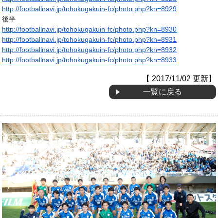
http://footballnavi.jp/
tohokugakuin-fc/photo.php?kn=
8929
OB会
後半
http://footballnavi.jp/
tohokugakuin-fc/photo.php?kn=
8930
http://footballnavi.jp/
tohokugakuin-fc/photo.php?kn=
8931
http://footballnavi.jp/
tohokugakuin-fc/photo.php?kn=
8932
http://footballnavi.jp/
tohokugakuin-fc/photo.php?kn=
8933
【 2017/11/02 更新】
一覧に戻る