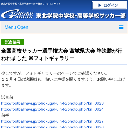
東北学院中学校・高等学校サッカー部オフィシャルサイト
Menu Open
TOP
全国高校サッカー選手権大会 宮城県大会 準決勝が行
ニュース
われました ※フォトギャラリー
クラブ紹介・進路実績
少しですが、フォトギャラリーのページでご確認ください。
１１月４日の決勝戦も、熱いご声援を賜りますよう、お願い申し上げ
スケジュール
ます。
グラウンド・施設紹介
試合前
http://footballnavi.jp/
tohokugakuin-fc/photo.php?kn=
8923
フォトギャラリー
http://footballnavi.jp/
tohokugakuin-fc/photo.php?kn=
8924
前半
http://footballnavi.jp/
tohokugakuin-fc/photo.php?kn=
8927
応援グッズご案内
http://footballnavi.jp/
tohokugakuin-fc/photo.php?kn=
8928