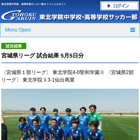
東北学院中学校・高等学校サッカー部オフィシャルサイト
Menu Open
TOP
宮城県リーグ 試合結果 5月5日分
ニュース
〈宮城県１部リーグ〉 東北学院4-0聖和学園Ⅱ 〈宮城県2部
クラブ紹介・進路実績
リーグ〉 東北学院Ⅱ3-1仙台商業
スケジュール
グラウンド・施設紹介
フォトギャラリー
応援グッズご案内