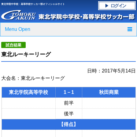
東北学院中学校・高等学校サッカー部オフィシャルサイト
Menu Open
TOP
東北ルーキーリーグ
ニュース
日時：2017年5月14日
クラブ紹介・進路実績
大会名：東北ルーキーリーグ
スケジュール
東北学院高等学校
1－1
秋田商業
グラウンド・施設紹介
前半
後半
フォトギャラリー
【得点】
応援グッズご案内